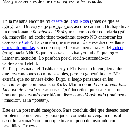
Más y más señales de que debo regresar a Venecia. Ja.
—
En la mañana encontré mi
casete
de
Robi Rosa
(antes de que se
agregara el Draco) y dije
por_qué_no
, así que camino al trabajo tuve
un emocionante
flashback
a 1994 y mis tiempos de secundaria (¡sí!
oh, maravilla: mi coche tiene tocacintas; espero NO encontrar los
casetes de
Caló
). La canción que me encantó de ese disco se llama
Cruzando puertas
, y recuerdo que fue más bien a través del
video
(omg! hacía AÑOS que no lo veía… viva you tube!) que logró
llamar mi atención. Lo pasaban por el recién-estrenado-en-
cablevisión Telehit.
En fin, pues nada, el flashback y ya. El disco era bueno, tenía dos
que tres canciones no muy pasables, pero en general bueno. Me
extraña que no tuviera éxito. Digo, si luego pensamos en las
canciones que compuso para Ricky Martin como
Livin’ la vida loca
,
La copa de la vida
y esas cosas. Qué increíble que sea el mismo
hombre que después escribió un disco como
Vagabundo
(totalmente
“maldito”, as in “poeta”).
Este es un post multi-categórico. Para concluir, diré que detesto tener
problemas con el email y para que el comentario venga menos al
caso, lo sazonaré contando que tuve un poco de insomnio con
pesadillas. Gruexo.