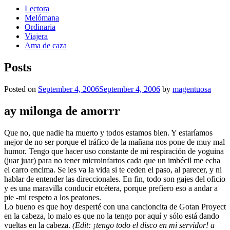
Lectora
Melómana
Ordinaria
Viajera
Ama de caza
Posts
Posted on
September 4, 2006
September 4, 2006
by
magentuosa
ay milonga de amorrr
Que no, que nadie ha muerto y todos estamos bien. Y estaríamos
mejor de no ser porque el tráfico de la mañana nos pone de muy mal
humor. Tengo que hacer uso constante de mi respiración de yoguina
(juar juar) para no tener microinfartos cada que un imbécil me echa
el carro encima. Se les va la vida si te ceden el paso, al parecer, y ni
hablar de entender las direccionales. En fin, todo son gajes del oficio
y es una maravilla conducir etcétera, porque prefiero eso a andar a
pie -mi respeto a los peatones.
Lo bueno es que hoy desperté con una cancioncita de Gotan Proyect
en la cabeza, lo malo es que no la tengo por aquí y sólo está dando
vueltas en la cabeza.
(Edit: ¡tengo todo el disco en mi servidor! a