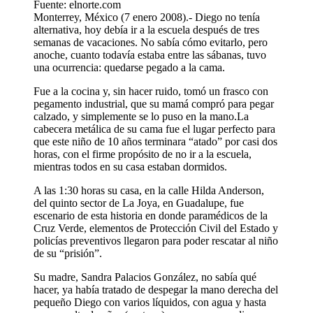
Fuente: elnorte.com
Monterrey, México (7 enero 2008).- Diego no tenía
alternativa, hoy debía ir a la escuela después de tres
semanas de vacaciones. No sabía cómo evitarlo, pero
anoche, cuanto todavía estaba entre las sábanas, tuvo
una ocurrencia: quedarse pegado a la cama.
Fue a la cocina y, sin hacer ruido, tomó un frasco con
pegamento industrial, que su mamá compró para pegar
calzado, y simplemente se lo puso en la mano.La
cabecera metálica de su cama fue el lugar perfecto para
que este niño de 10 años terminara “atado” por casi dos
horas, con el firme propósito de no ir a la escuela,
mientras todos en su casa estaban dormidos.
A las 1:30 horas su casa, en la calle Hilda Anderson,
del quinto sector de La Joya, en Guadalupe, fue
escenario de esta historia en donde paramédicos de la
Cruz Verde, elementos de Protección Civil del Estado y
policías preventivos llegaron para poder rescatar al niño
de su “prisión”.
Su madre, Sandra Palacios González, no sabía qué
hacer, ya había tratado de despegar la mano derecha del
pequeño Diego con varios líquidos, con agua y hasta