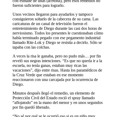
con esmalte de uñas (acetona), pero esos remedios no
fueron suficientes para lograrlo.
Unos vecinos llegaron para ayudarlos y tampoco
consiguieron soltarlo de la cabecera de su cama. Las
caricaturas de un canal de televisión fueron el
entretenimiento de Diego durante las casi dos horas de
nerviosismo. Todos los presentes le cuestionaban cómo
había terminado pegado con ese pegamento industrial
llamado Rite-Lok y Diego se resistía a decirlo. Sólo se
tapaba con las colchas.
A veces la risa le ganaba, pero no pudo más… por fin
reveló sus negras intenciones. “Es que no quería ir a la
escuela, no tenía ganas, estaban muy ricas las
vacaciones”, dijo entre risas. Hasta los paramédicos de
la Cruz Verde que estaban en ese momento
reaccionaron con una carcajada por la ocurrencia de
Diego.
Minutos después llegó el remedio, un elemento de
Protección Civil del Estado roció el spray llamado
“aflojatodo” en la mano del menor y en unos segundos
por fin quedó liberado.
“No sé por qué se le ocurrió eso si es un niño muy