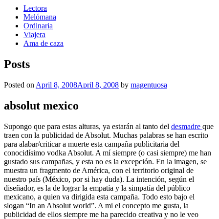
Lectora
Melómana
Ordinaria
Viajera
Ama de caza
Posts
Posted on
April 8, 2008
April 8, 2008
by
magentuosa
absolut mexico
Supongo que para estas alturas, ya estarán al tanto del
desmadre
que
traen con la publicidad de Absolut. Muchas palabras se han escrito
para alabar/criticar a muerte esta campaña publicitaria del
conocidísimo vodka Absolut. A mí siempre (o casi siempre) me han
gustado sus campañas, y esta no es la excepción. En la imagen, se
muestra un fragmento de América, con el territorio original de
nuestro país (México, por si hay duda). La intención, según el
diseñador, es la de lograr la empatía y la simpatía del público
mexicano, a quien va dirigida esta campaña. Todo esto bajo el
slogan “In an Absolut world”. A mi el concepto me gusta, la
publicidad de ellos siempre me ha parecido creativa y no le veo