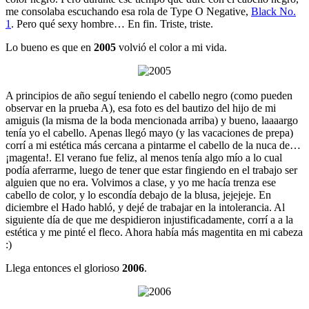
me consolaba escuchando esa rola de Type O Negative,
Black No.
1
. Pero qué sexy hombre… En fin. Triste, triste.
Lo bueno es que en
2005
volvió el color a mi vida.
A principios de año seguí teniendo el cabello negro (como pueden
observar en la prueba A), esa foto es del bautizo del hijo de mi
amiguis (la misma de la boda mencionada arriba) y bueno, laaaargo
tenía yo el cabello. Apenas llegó mayo (y las vacaciones de prepa)
corrí a mi estética más cercana a pintarme el cabello de la nuca de…
¡magenta!. El verano fue feliz, al menos tenía algo mío a lo cual
podía aferrarme, luego de tener que estar fingiendo en el trabajo ser
alguien que no era. Volvimos a clase, y yo me hacía trenza ese
cabello de color, y lo escondía debajo de la blusa, jejejeje. En
diciembre el Hado habló, y dejé de trabajar en la intolerancia. Al
siguiente día de que me despidieron injustificadamente, corrí a a la
estética y me pinté el fleco. Ahora había más magentita en mi cabeza
:)
Llega entonces el glorioso
2006
.