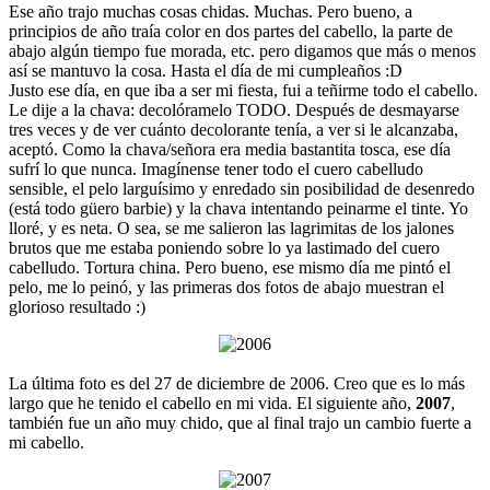
Ese año trajo muchas cosas chidas. Muchas. Pero bueno, a
principios de año traía color en dos partes del cabello, la parte de
abajo algún tiempo fue morada, etc. pero digamos que más o menos
así se mantuvo la cosa. Hasta el día de mi cumpleaños :D
Justo ese día, en que iba a ser mi fiesta, fui a teñirme todo el cabello.
Le dije a la chava: decolóramelo TODO. Después de desmayarse
tres veces y de ver cuánto decolorante tenía, a ver si le alcanzaba,
aceptó. Como la chava/señora era media bastantita tosca, ese día
sufrí lo que nunca. Imagínense tener todo el cuero cabelludo
sensible, el pelo larguísimo y enredado sin posibilidad de desenredo
(está todo güero barbie) y la chava intentando peinarme el tinte. Yo
lloré, y es neta. O sea, se me salieron las lagrimitas de los jalones
brutos que me estaba poniendo sobre lo ya lastimado del cuero
cabelludo. Tortura china. Pero bueno, ese mismo día me pintó el
pelo, me lo peinó, y las primeras dos fotos de abajo muestran el
glorioso resultado :)
La última foto es del 27 de diciembre de 2006. Creo que es lo más
largo que he tenido el cabello en mi vida. El siguiente año,
2007
,
también fue un año muy chido, que al final trajo un cambio fuerte a
mi cabello.