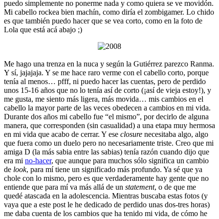
puedo simplemente no ponerme nada y como quiera se ve movidón.
Mi cabello rockea bien machín, como diría el zombigamer. Lo chido
es que también puedo hacer que se vea corto, como en la foto de
Lola que está acá abajo ;)
Me hago una trenza en la nuca y según la Gutiérrez parezco Ranma.
Y sí, jajajaja. Y se me hace raro verme con el cabello corto, porque
tenía al menos… pfff, ni puedo hacer las cuentas, pero de perdido
unos 15-16 años que no lo tenía así de corto (¡así de vieja estoy!), y
me gusta, me siento más ligera, más movida… mis cambios en el
cabello la mayor parte de las veces obedecen a cambios en mi vida.
Durante dos años mi cabello fue “el mismo”, por decirlo de alguna
manera, que corresponden (sin casualidad) a una etapa muy hermosa
en mi vida que acabo de cerrar. Y ese
closure
necesitaba algo, algo
que fuera como un duelo pero no necesariamente triste. Creo que mi
amiga D (la más sabia entre las sabias) tenía razón cuando dijo que
era mi
no-hacer
, que aunque para muchos sólo significa un cambio
de
look
, para mí tiene un significado más profundo. Ya sé que ya
chole con lo mismo, pero es que verdaderamente hay gente que no
entiende que para mí va más allá de un
statement
, o de que me
quedé atascada en la adolescencia. Mientras buscaba estas fotos (y
vaya que a este post le he dedicado de perdido unas dos-tres horas)
me daba cuenta de los cambios que ha tenido mi vida, de cómo he