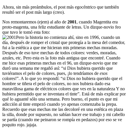
Ahora, sin más preámbulos, el post más egocéntrico que también
resultó ser el post más largo (creo).
Nos remontaremos (ejem) al año de
2001
, cuando Magentita era
proto-magenta, una feliz estudiante de letras. Un dizque-novio feo
que tuvo le tomó esta foto:
Pero la historia no comienza ahí, sino en 1996, cuando un
día, después de romper el cristal que protegía a la mesa del comedor,
fui a la estética a que me hicieran mis primeras mechas moradas.
Después de eso tuve mechas de todos colores: verdes, moradas,
azules, etc. Pero esta es la foto más antigua que encontré. Cuando
me hice esas primeras mechas en el 96, un dizque-novio que me
duró una semana me regañó así: “si Dios hubiera querido que
tuviéramos el pelo de colores, pues, ¡lo tendríamos de
esos
colores!”. A lo que yo respondí: “si Dios no hubiera querido que el
hombre se tiñera el pelo de colores, no nos hubiera dado esa
maravillosa gama de eléctricos colores que ves en la naturaleza Y no
hubiera permitido que se inventara el tinte”. Está de más explicar por
qué lo aguanté sólo una semana. Pero bueno, el punto es que mi
adicción al tinte empezó cuando yo apenas comenzaba la prepa.
Recuerdo que esas mechas me las decoloré en una estética en plaza
la silla, donde por supuesto, no sabían hacer ese trabajo y mi cabello
se partía (cuando me peinaron se rompía en pedazos) por eso se ve
poquito rojo. jajaja.