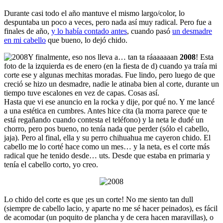
Durante casi todo el año mantuve el mismo largo/color, lo
despuntaba un poco a veces, pero nada así muy radical. Pero fue a
finales de año,
y lo había contado antes
, cuando pasó
un desmadre
en mi cabello
que bueno, lo dejó chido.
Y finalmente, eso nos lleva a… tan ta ráaaaaaan
2008
! Esta
foto de la izquierda es de enero (en la fiesta de d) cuando ya traía mi
corte ese y algunas mechitas moradas. Fue lindo, pero luego de que
creció se hizo un desmadre, nadie le atinaba bien al corte, durante un
tiempo tuve escalones en vez de capas. Cosas así.
Hasta que vi ese anuncio en la rocka y dije, por qué no. Y me lancé
a una estética en cumbres. Antes hice cita (la morra parece que te
está regañando cuando contesta el teléfono) y la neta le dudé un
chorro, pero pos bueno, no tenía nada que perder (sólo el cabello,
jaja). Pero al final, ella y su perro chihuahua me cayeron chido. El
cabello me lo corté hace como un mes… y la neta, es el corte más
radical que he tenido desde… uts. Desde que estaba en primaria y
tenía el cabello corto, yo creo.
Lo chido del corte es que ¡es un corte! No me siento tan dull
(siempre de cabello lacio, y aparte no me sé hacer peinados), es fácil
de acomodar (un poquito de plancha y de cera hacen maravillas), o