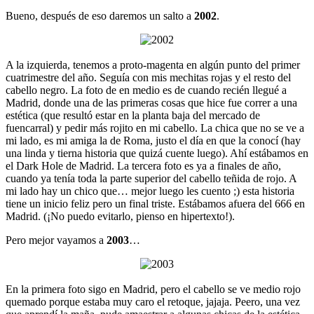
Bueno, después de eso daremos un salto a
2002
.
A la izquierda, tenemos a proto-magenta en algún punto del primer
cuatrimestre del año. Seguía con mis mechitas rojas y el resto del
cabello negro. La foto de en medio es de cuando recién llegué a
Madrid, donde una de las primeras cosas que hice fue correr a una
estética (que resultó estar en la planta baja del mercado de
fuencarral) y pedir más rojito en mi cabello. La chica que no se ve a
mi lado, es mi amiga la de Roma, justo el día en que la conocí (hay
una linda y tierna historia que quizá cuente luego). Ahí estábamos en
el Dark Hole de Madrid. La tercera foto es ya a finales de año,
cuando ya tenía toda la parte superior del cabello teñida de rojo. A
mi lado hay un chico que… mejor luego les cuento ;) esta historia
tiene un inicio feliz pero un final triste. Estábamos afuera del 666 en
Madrid. (¡No puedo evitarlo, pienso en hipertexto!).
Pero mejor vayamos a
2003
…
En la primera foto sigo en Madrid, pero el cabello se ve medio rojo
quemado porque estaba muy caro el retoque, jajaja. Peero, una vez