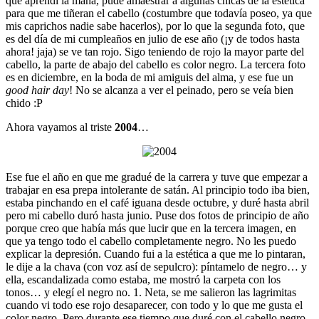
que aprendí la maña, pude amaestrar a algunas chicas de la estética
para que me tiñeran el cabello (costumbre que todavía poseo, ya que
mis caprichos nadie sabe hacerlos), por lo que la segunda foto, que
es del día de mi cumpleaños en julio de ese año (¡y de todos hasta
ahora! jaja) se ve tan rojo. Sigo teniendo de rojo la mayor parte del
cabello, la parte de abajo del cabello es color negro. La tercera foto
es en diciembre, en la boda de mi amiguis del alma, y ese fue un
good hair day
! No se alcanza a ver el peinado, pero se veía bien
chido :P
Ahora vayamos al triste
2004
…
Ese fue el año en que me gradué de la carrera y tuve que empezar a
trabajar en esa prepa intolerante de satán. Al principio todo iba bien,
estaba pinchando en el café iguana desde octubre, y duré hasta abril
pero mi cabello duró hasta junio. Puse dos fotos de principio de año
porque creo que había más que lucir que en la tercera imagen, en
que ya tengo todo el cabello completamente negro. No les puedo
explicar la depresión. Cuando fui a la estética a que me lo pintaran,
le dije a la chava (con voz así de sepulcro): píntamelo de negro… y
ella, escandalizada como estaba, me mostró la carpeta con los
tonos… y elegí el negro no. 1. Neta, se me salieron las lagrimitas
cuando vi todo ese rojo desaparecer, con todo y lo que me gusta el
color negro. Pero durante ese tiempo que duré con el cabello negro,