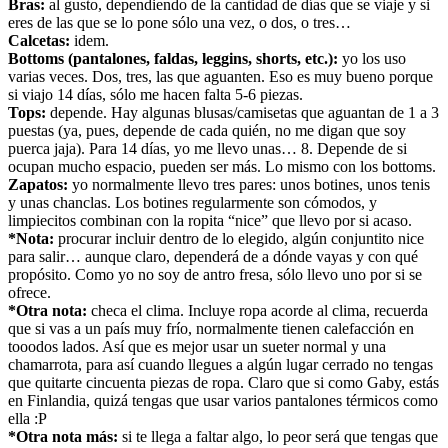
Bras:
al gusto, dependiendo de la cantidad de días que se viaje y si
eres de las que se lo pone sólo una vez, o dos, o tres…
Calcetas:
idem.
Bottoms (pantalones, faldas, leggins, shorts, etc.):
yo los uso
varias veces. Dos, tres, las que aguanten. Eso es muy bueno porque
si viajo 14 días, sólo me hacen falta 5-6 piezas.
Tops:
depende. Hay algunas blusas/camisetas que aguantan de 1 a 3
puestas (ya, pues, depende de cada quién, no me digan que soy
puerca jaja). Para 14 días, yo me llevo unas… 8. Depende de si
ocupan mucho espacio, pueden ser más. Lo mismo con los bottoms.
Zapatos:
yo normalmente llevo tres pares: unos botines, unos tenis
y unas chanclas. Los botines regularmente son cómodos, y
limpiecitos combinan con la ropita “nice” que llevo por si acaso.
*Nota:
procurar incluir dentro de lo elegido, algún conjuntito nice
para salir… aunque claro, dependerá de a dónde vayas y con qué
propósito. Como yo no soy de antro fresa, sólo llevo uno por si se
ofrece.
*Otra nota:
checa el clima. Incluye ropa acorde al clima, recuerda
que si vas a un país muy frío, normalmente tienen calefacción en
tooodos lados. Así que es mejor usar un sueter normal y una
chamarrota, para así cuando llegues a algún lugar cerrado no tengas
que quitarte cincuenta piezas de ropa. Claro que si como Gaby, estás
en Finlandia, quizá tengas que usar varios pantalones térmicos como
ella :P
*Otra nota más:
si te llega a faltar algo, lo peor será que tengas que