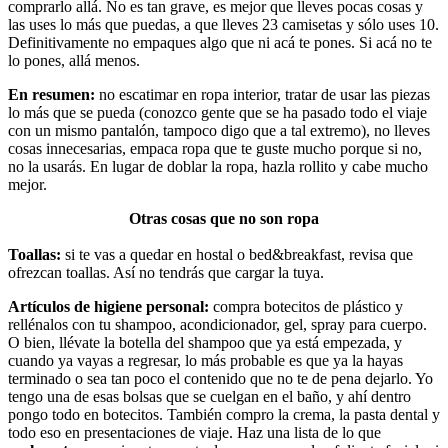
comprarlo allá. No es tan grave, es mejor que lleves pocas cosas y
las uses lo más que puedas, a que lleves 23 camisetas y sólo uses 10.
Definitivamente no empaques algo que ni acá te pones. Si acá no te
lo pones, allá menos.
En resumen:
no escatimar en ropa interior, tratar de usar las piezas
lo más que se pueda (conozco gente que se ha pasado todo el viaje
con un mismo pantalón, tampoco digo que a tal extremo), no lleves
cosas innecesarias, empaca ropa que te guste mucho porque si no,
no la usarás. En lugar de doblar la ropa, hazla rollito y cabe mucho
mejor.
Otras cosas que no son ropa
Toallas:
si te vas a quedar en hostal o bed&breakfast, revisa que
ofrezcan toallas. Así no tendrás que cargar la tuya.
Artículos de higiene personal:
compra botecitos de plástico y
rellénalos con tu shampoo, acondicionador, gel, spray para cuerpo.
O bien, llévate la botella del shampoo que ya está empezada, y
cuando ya vayas a regresar, lo más probable es que ya la hayas
terminado o sea tan poco el contenido que no te de pena dejarlo. Yo
tengo una de esas bolsas que se cuelgan en el baño, y ahí dentro
pongo todo en botecitos. También compro la crema, la pasta dental y
todo eso en presentaciones de viaje. Haz una lista de lo que