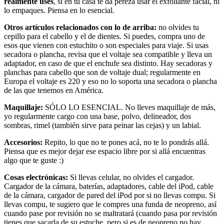
realmente uses
, si en tu casa te da pereza usar el exfoliante facial, ni
lo empaques. Piensa en lo esencial.
Otros artículos relacionados con lo de arriba:
no olvides tu
cepillo para el cabello y el de dientes. Si puedes, compra uno de
esos que vienen con estuchito o son especiales para viaje. Si usas
secadora o plancha, revisa que el voltaje sea compatible y lleva un
adaptador, en caso de que el enchufe sea distinto. Hay secadoras y
planchas para cabello que son de voltaje dual; regularmente en
Europa el voltaje es 220 y eso no lo soporta una secadora o plancha
de las que tenemos en América.
Maquillaje:
SÓLO LO ESENCIAL. No lleves maquillaje de más,
yo regularmente cargo con una base, polvo, delineador, dos
sombras, rimel (también sirve para peinar las cejas) y un labial.
Accesorios:
Repito, lo que no te pones acá, no te lo pondrás allá.
Piensa que es mejor dejar ese espacio libre por si allá encuentras
algo que te guste :)
Cosas electrónicas:
Si llevas celular, no olvides el cargador.
Cargador de la cámara, baterías, adaptadores, cable del iPod, cable
de la cámara, cargador de pared del iPod por si no llevas compu. Si
llevas compu, te sugiero que le compres una funda de neopreno, así
cuando pase por revisión no se maltratará (cuando pasa por revisión
tienes que sacarla de su estuche, pero si es de neopreno no hay