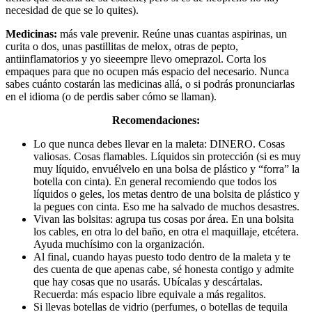
necesidad de que se lo quites).
Medicinas:
más vale prevenir. Reúne unas cuantas aspirinas, un
curita o dos, unas pastillitas de melox, otras de pepto,
antiinflamatorios y yo sieeempre llevo omeprazol. Corta los
empaques para que no ocupen más espacio del necesario. Nunca
sabes cuánto costarán las medicinas allá, o si podrás pronunciarlas
en el idioma (o de perdis saber cómo se llaman).
Recomendaciones:
Lo que nunca debes llevar en la maleta: DINERO. Cosas
valiosas. Cosas flamables. Líquidos sin protección (si es muy
muy líquido, envuélvelo en una bolsa de plástico y “forra” la
botella con cinta). En general recomiendo que todos los
líquidos o geles, los metas dentro de una bolsita de plástico y
la pegues con cinta. Eso me ha salvado de muchos desastres.
Vivan las bolsitas: agrupa tus cosas por área. En una bolsita
los cables, en otra lo del baño, en otra el maquillaje, etcétera.
Ayuda muchísimo con la organización.
Al final, cuando hayas puesto todo dentro de la maleta y te
des cuenta de que apenas cabe, sé honesta contigo y admite
que hay cosas que no usarás. Ubícalas y descártalas.
Recuerda: más espacio libre equivale a más regalitos.
Si llevas botellas de vidrio (perfumes, o botellas de tequila