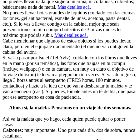
no puedes llevar nada que sugiera un arma, ni cortauñas, cubiertos,
básicamente nada de metal.
Más detalles acá.
No puedes llevar botes grandes de líquidos (cuidado con las cremas,
lociones, gel antibacterial, esmalte de uñas, acetona, pasta dental,
etc.). Si lo vas a llevar contigo en la cabina, mejor que sean
presentaciones mini o compra botecitos de 3 onzas que es lo
máximo que podrás subir.
Más detalles acá.
Cabe mencionar que algunos de estos objetos sí los puedes llevar,
claro, pero en el equipaje documentado (el que no va contigo en la
cabina del avión).
Si vas a pasar por Israel (Tel Aviv), cuidado con los libros que lleves
en la mano (por su temática), las fotos que traigas en tu compu
(incluye wallpaper) o en tu cámara, ten muy en claro el objetivo de
tu viaje (turismo) te lo van a preguntar cien veces. Si vas de regreso,
llega 3 horas antes al aeropuerto (TRES horas, 180 minutos,
contaditos) y hazte a la idea de que van a desbaratar tu maleta y te
van a encuerar (casi). Si puedes, tómate antes un té de tila, que pasar
por ese aeropuerto es cosa de paciencia.
Ahora sí, la maleta. Pensemos en un viaje de dos semanas.
Así va la maleta que yo hago, cada quien puede quitar o poner
cosas.
Calzones:
muy importante. Uno para cada día, dos de sobra, nunca
escatimar.