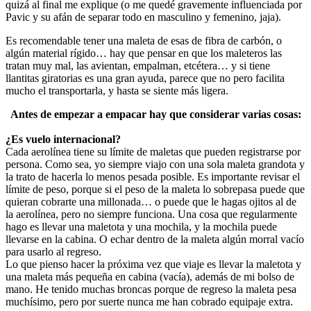
quizá al final me explique (o me quedé gravemente influenciada por
Pavic y su afán de separar todo en masculino y femenino, jaja).
Es recomendable tener una maleta de esas de fibra de carbón, o
algún material rígido… hay que pensar en que los maleteros las
tratan muy mal, las avientan, empalman, etcétera… y si tiene
llantitas giratorias es una gran ayuda, parece que no pero facilita
mucho el transportarla, y hasta se siente más ligera.
Antes de empezar a empacar hay que considerar varias cosas:
¿Es vuelo internacional?
Cada aerolínea tiene su límite de maletas que pueden registrarse por
persona. Como sea, yo siempre viajo con una sola maleta grandota y
la trato de hacerla lo menos pesada posible. Es importante revisar el
límite de peso, porque si el peso de la maleta lo sobrepasa puede que
quieran cobrarte una millonada… o puede que le hagas ojitos al de
la aerolínea, pero no siempre funciona. Una cosa que regularmente
hago es llevar una maletota y una mochila, y la mochila puede
llevarse en la cabina. O echar dentro de la maleta algún morral vacío
para usarlo al regreso.
Lo que pienso hacer la próxima vez que viaje es llevar la maletota y
una maleta más pequeña en cabina (vacía), además de mi bolso de
mano. He tenido muchas broncas porque de regreso la maleta pesa
muchísimo, pero por suerte nunca me han cobrado equipaje extra.