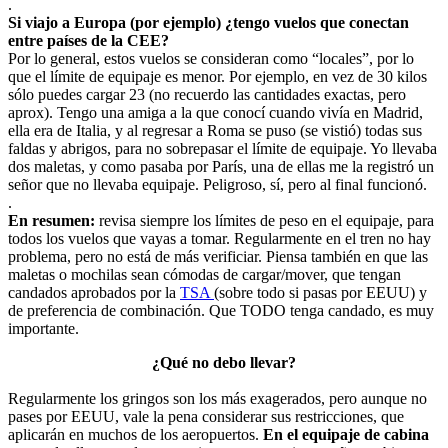
.
Si viajo a Europa (por ejemplo) ¿tengo vuelos que conectan
entre países de la CEE?
Por lo general, estos vuelos se consideran como “locales”, por lo
que el límite de equipaje es menor. Por ejemplo, en vez de 30 kilos
sólo puedes cargar 23 (no recuerdo las cantidades exactas, pero
aprox). Tengo una amiga a la que conocí cuando vivía en Madrid,
ella era de Italia, y al regresar a Roma se puso (se vistió) todas sus
faldas y abrigos, para no sobrepasar el límite de equipaje. Yo llevaba
dos maletas, y como pasaba por París, una de ellas me la registró un
señor que no llevaba equipaje. Peligroso, sí, pero al final funcionó.
.
En resumen:
revisa siempre los límites de peso en el equipaje, para
todos los vuelos que vayas a tomar. Regularmente en el tren no hay
problema, pero no está de más verificiar. Piensa también en que las
maletas o mochilas sean cómodas de cargar/mover, que tengan
candados aprobados por la
TSA
(sobre todo si pasas por EEUU) y
de preferencia de combinación. Que TODO tenga candado, es muy
importante.
¿Qué no debo llevar?
Regularmente los gringos son los más exagerados, pero aunque no
pases por EEUU, vale la pena considerar sus restricciones, que
aplicarán en muchos de los aeropuertos.
En el equipaje de cabina