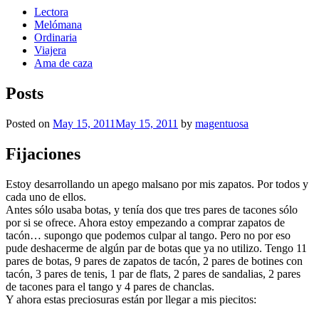
Lectora
Melómana
Ordinaria
Viajera
Ama de caza
Posts
Posted on
May 15, 2011
May 15, 2011
by
magentuosa
Fijaciones
Estoy desarrollando un apego malsano por mis zapatos. Por todos y
cada uno de ellos.
Antes sólo usaba botas, y tenía dos que tres pares de tacones sólo
por si se ofrece. Ahora estoy empezando a comprar zapatos de
tacón… supongo que podemos culpar al tango. Pero no por eso
pude deshacerme de algún par de botas que ya no utilizo. Tengo 11
pares de botas, 9 pares de zapatos de tacón, 2 pares de botines con
tacón, 3 pares de tenis, 1 par de flats, 2 pares de sandalias, 2 pares
de tacones para el tango y 4 pares de chanclas.
Y ahora estas preciosuras están por llegar a mis piecitos: