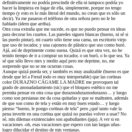
definitivamente no podría prescindir de ella ni tampoco podría yo
hacer la limpieza en lugar de ella, simplemente, porque no tengo
tiempo (y esto es lo más literal del mundo, no crean que es sólo un
decir). Ya me pasaron el teléfono de otra señora pero no le he
hablado (idem que arriba).
Otra cosa extraña que me sucede, es que no puedo pensar en ideas
para decorar los cuartos. Las paredes siguen blancas (bueno, ni sé si
las puedo pintar), mi cuarto sólo tiene una cama, un escritorio viejo
que uso de tocador, y una cajonera de plástico que uso como buró.
Ajá, así de deprimente como suena. Quizá es que otra vez, no he
tenido tiempo de ir a comprar un tocador, o un buró, o lo que sea. Ya
sé que sólo llevo mes y medio aquí pero me deprime, no, me
sorprende que no se me ocurran cosas.
Aunque quizá pueda ser, y también es muy analizable (bueno es que
desde que leí a Freud todo es muy interpretable) que las cortinas
color DURAZNO CÁGAME LA MADRE me provoquen tal
grado de anonadadamiento (sic) que el bloqueo estético no me
permita pensar en otra cosa que duraznoduraznodurazno… y luego
como son persianas me da cosa quitarlas y que se maltraten, además
de que son como de tela y están en muy buen estado… y luego
pienso “bueno, le pongo cortinas de tela” pero ¿qué tanto vale la
pena invertir en una cortina que quizá no puedas volver a usar? No
sé, mis dilemas existenciales son apabullantes (jaja). A ver si en
vacaciones -oh, esas vacaciones que espero con tan largas uñas-
logro dilucidar el destino de mis ventanas.