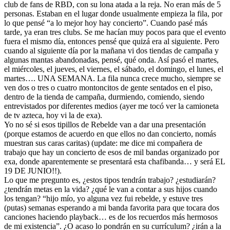
club de fans de RBD, con su lona atada a la reja. No eran más de 5
personas. Estaban en el lugar donde usualmente empieza la fila, por
lo que pensé “a lo mejor hoy hay concierto”. Cuando pasé más
tarde, ya eran tres clubs. Se me hacían muy pocos para que el evento
fuera el mismo día, entonces pensé que quizá era al siguiente. Pero
cuando al siguiente día por la mañana vi dos tiendas de campaña y
algunas mantas abandonadas, pensé, qué onda. Así pasó el martes,
el miércoles, el jueves, el viernes, el sábado, el domingo, el lunes, el
martes…. UNA SEMANA. La fila nunca crece mucho, siempre se
ven dos o tres o cuatro montoncitos de gente sentados en el piso,
dentro de la tienda de campaña, durmiendo, comiendo, siendo
entrevistados por diferentes medios (ayer me tocó ver la camioneta
de tv azteca, hoy vi la de exa).
Yo no sé si esos tipillos de Rebelde van a dar una presentación
(porque estamos de acuerdo en que ellos no dan concierto, nomás
muestran sus caras caritas) (update: me dice mi compañera de
trabajo que hay un concierto de esos de mil bandas organizado por
exa, donde aparentemente se presentará esta chafibanda… y será EL
19 DE JUNIO!!).
Lo que me pregunto es, ¿estos tipos tendrán trabajo? ¿estudiarán?
¿tendrán metas en la vida? ¿qué le van a contar a sus hijos cuando
los tengan? “hijo mío, yo alguna vez fui rebelde, y estuve tres
(putas) semanas esperando a mi banda favorita para que tocara dos
canciones haciendo playback… es de los recuerdos más hermosos
de mi existencia”. ¿O acaso lo pondrán en su currículum? ¿irán a la