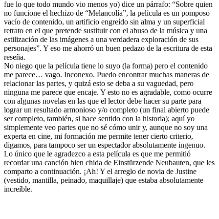
fue lo que todo mundo vio menos yo) dice un párrafo: “Sobre quien
no funcione el hechizo de “Melancolía”, la película es un pomposo
vacío de contenido, un artificio engreído sin alma y un superficial
retrato en el que pretende sustituir con el abuso de la música y una
estilización de las imágenes a una verdadera exploración de sus
personajes”. Y eso me ahorró un buen pedazo de la escritura de esta
reseña.
No niego que la película tiene lo suyo (la forma) pero el contenido
me parece… vago. Inconexo. Puedo encontrar muchas maneras de
relacionar las partes, y quizá esto se deba a su vaguedad, pero
ninguna me parece que encaje. Y esto no es agradable, como ocurre
con algunas novelas en las que el lector debe hacer su parte para
lograr un resultado armonioso y/o completo (un final abierto puede
ser completo, también, si hace sentido con la historia); aquí yo
simplemente veo partes que no sé cómo unir y, aunque no soy una
experta en cine, mi formación me permite tener cierto criterio,
digamos, para tampoco ser un espectador absolutamente ingenuo.
Lo único que le agradezco a esta película es que me permitió
recordar una canción bien chida de Einstürzende Neubauten, que les
comparto a continuación. ¡Ah! Y el arreglo de novia de Justine
(vestido, mantilla, peinado, maquillaje) que estaba absolutamente
increíble.