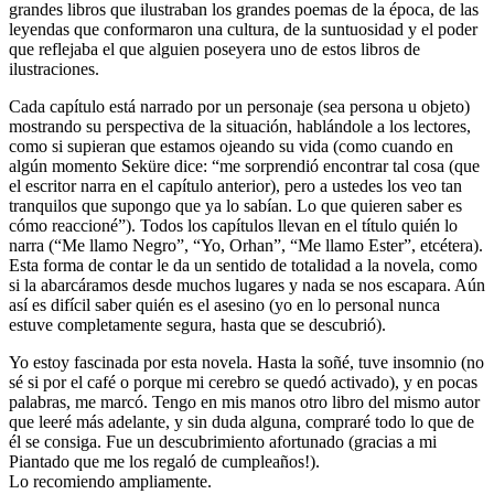
grandes libros que ilustraban los grandes poemas de la época, de las
leyendas que conformaron una cultura, de la suntuosidad y el poder
que reflejaba el que alguien poseyera uno de estos libros de
ilustraciones.
Cada capítulo está narrado por un personaje (sea persona u objeto)
mostrando su perspectiva de la situación, hablándole a los lectores,
como si supieran que estamos ojeando su vida (como cuando en
algún momento Seküre dice: “me sorprendió encontrar tal cosa (que
el escritor narra en el capítulo anterior), pero a ustedes los veo tan
tranquilos que supongo que ya lo sabían. Lo que quieren saber es
cómo reaccioné”). Todos los capítulos llevan en el título quién lo
narra (“Me llamo Negro”, “Yo, Orhan”, “Me llamo Ester”, etcétera).
Esta forma de contar le da un sentido de totalidad a la novela, como
si la abarcáramos desde muchos lugares y nada se nos escapara. Aún
así es difícil saber quién es el asesino (yo en lo personal nunca
estuve completamente segura, hasta que se descubrió).
Yo estoy fascinada por esta novela. Hasta la soñé, tuve insomnio (no
sé si por el café o porque mi cerebro se quedó activado), y en pocas
palabras, me marcó. Tengo en mis manos otro libro del mismo autor
que leeré más adelante, y sin duda alguna, compraré todo lo que de
él se consiga. Fue un descubrimiento afortunado (gracias a mi
Piantado que me los regaló de cumpleaños!).
Lo recomiendo ampliamente.