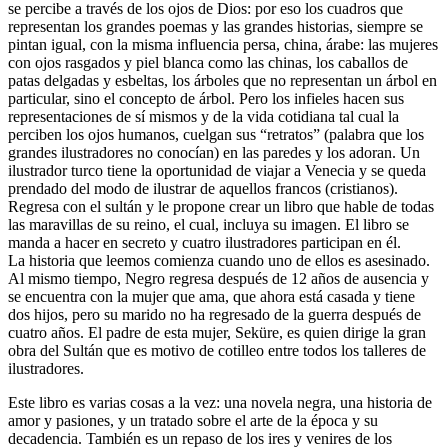
se percibe a través de los ojos de Dios: por eso los cuadros que
representan los grandes poemas y las grandes historias, siempre se
pintan igual, con la misma influencia persa, china, árabe: las mujeres
con ojos rasgados y piel blanca como las chinas, los caballos de
patas delgadas y esbeltas, los árboles que no representan un árbol en
particular, sino el concepto de árbol. Pero los infieles hacen sus
representaciones de sí mismos y de la vida cotidiana tal cual la
perciben los ojos humanos, cuelgan sus “retratos” (palabra que los
grandes ilustradores no conocían) en las paredes y los adoran. Un
ilustrador turco tiene la oportunidad de viajar a Venecia y se queda
prendado del modo de ilustrar de aquellos francos (cristianos).
Regresa con el sultán y le propone crear un libro que hable de todas
las maravillas de su reino, el cual, incluya su imagen. El libro se
manda a hacer en secreto y cuatro ilustradores participan en él.
La historia que leemos comienza cuando uno de ellos es asesinado.
Al mismo tiempo, Negro regresa después de 12 años de ausencia y
se encuentra con la mujer que ama, que ahora está casada y tiene
dos hijos, pero su marido no ha regresado de la guerra después de
cuatro años. El padre de esta mujer, Seküre, es quien dirige la gran
obra del Sultán que es motivo de cotilleo entre todos los talleres de
ilustradores.
Este libro es varias cosas a la vez: una novela negra, una historia de
amor y pasiones, y un tratado sobre el arte de la época y su
decadencia. También es un repaso de los ires y venires de los