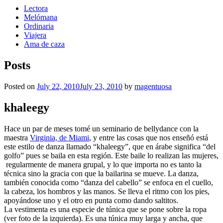
Lectora
Melómana
Ordinaria
Viajera
Ama de caza
Posts
Posted on
July 22, 2010
July 23, 2010
by
magentuosa
khaleegy
Hace un par de meses tomé un seminario de bellydance con la
maestra
Virginia, de Miami
, y entre las cosas que nos enseñó está
este estilo de danza llamado “khaleegy”, que en árabe significa “del
golfo” pues se baila en esta región. Este baile lo realizan las mujeres,
regularmente de manera grupal, y lo que importa no es tanto la
técnica sino la gracia con que la bailarina se mueve. La danza,
también conocida como “danza del cabello” se enfoca en el cuello,
la cabeza, los hombros y las manos. Se lleva el ritmo con los pies,
apoyándose uno y el otro en punta como dando saltitos.
La vestimenta es una especie de túnica que se pone sobre la ropa
(ver foto de la izquierda). Es una túnica muy larga y ancha, que