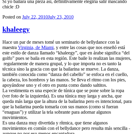
Si yo bailara una pieza así, definitivamente elegiría salir mascando
chicle :D
Posted on
July 22, 2010
July 23, 2010
khaleegy
Hace un par de meses tomé un seminario de bellydance con la
maestra
Virginia, de Miami
, y entre las cosas que nos enseñó está
este estilo de danza llamado “khaleegy”, que en árabe significa “del
golfo” pues se baila en esta región. Este baile lo realizan las mujeres,
regularmente de manera grupal, y lo que importa no es tanto la
técnica sino la gracia con que la bailarina se mueve. La danza,
también conocida como “danza del cabello” se enfoca en el cuello,
la cabeza, los hombros y las manos. Se lleva el ritmo con los pies,
apoyándose uno y el otro en punta como dando saltitos.
La vestimenta es una especie de túnica que se pone sobre la ropa
(ver foto de la izquierda). Es una túnica muy larga y ancha, que
queda más larga que la altura de la bailarina pero es intencional, para
que la bailarina pueda tomarla con sus manos (como si fueran
“enaguas”) y utilizar la tela sobrante para adornar algunos
movimientos.
Es una danza muy divertida y rítmica, que tiene algunos
movimientos en común con el bellydance pero resulta más sencilla -
aunque no por eso menos encantadora.