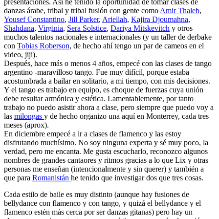
presentaciones. Así he tenido la oportunidad de tomar clases de
danzas árabe, tribal y tribal fusión con gente como
Amir Thaleb
,
Yousef Constantino
,
Jill Parker
,
Ariellah
,
Kajira Djoumahna
,
Shahdana
,
Virginia
,
Sera Solstice
,
Dariya Mitskevitch
y otros
muchos talentos nacionales e internacionales (y un taller de derbake
con
Tobias Roberson
, de hecho ahí tengo un par de cameos en el
video, jiji).
Después, hace más o menos 4 años, empecé con las clases de tango
argentino -maravilloso tango. Fue muy difícil, porque estaba
acostumbrada a bailar en solitario, a mi tiempo, con mis decisiones.
Y el tango es trabajo en equipo, es choque de fuerzas cuya unión
debe resultar armónica y estética. Lamentablemente, por tanto
trabajo no puedo asistir ahora a clase, pero siempre que puedo voy a
las
milongas
y de hecho organizo una aquí en Monterrey, cada tres
meses (aprox).
En diciembre empecé a ir a clases de flamenco y las estoy
disfrutando muchísimo. No soy ninguna experta y sé muy poco, la
verdad, pero me encanta. Me gusta escucharlo, reconozco algunos
nombres de grandes cantaores y ritmos gracias a lo que Lix y otras
personas me enseñan (intencionalmente y sin querer) y también a
que para
Romanistán
he tenido que investigar dos que tres cosas.
Cada estilo de baile es muy distinto (aunque hay fusiones de
bellydance con flamenco y con tango, y quizá el bellydance y el
flamenco estén más cerca por ser danzas gitanas) pero hay un