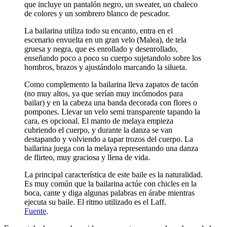
que incluye un pantalón negro, un sweater, un chaleco
de colores y un sombrero blanco de pescador.
La bailarina utiliza todo su encanto, entra en el
escenario envuelta en un gran velo (Malea), de tela
gruesa y negra, que es enrollado y desenrollado,
enseñando poco a poco su cuerpo sujetandolo sobre los
hombros, brazos y ajustándolo marcando la silueta.
Como complemento la bailarina lleva zapatos de tacón
(no muy altos, ya que serían muy incómodos para
bailar) y en la cabeza una banda decorada con flores o
pompones. Llevar un velo semi transparente tapando la
cara, es opcional. El manto de melaya empieza
cubriendo el cuerpo, y durante la danza se van
destapando y volviendo a tapar trozos del cuerpo. La
bailarina juega con la melaya representando una danza
de flirteo, muy graciosa y llena de vida.
La principal característica de este baile es la naturalidad.
Es muy común que la bailarina actúe con chicles en la
boca, cante y diga algunas palabras en árabe mientras
ejecuta su baile. El ritmo utilizado es el Laff.
Fuente
.