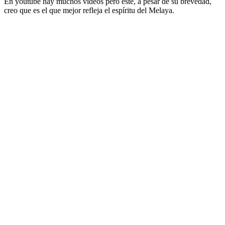
En youtube hay muchos videos pero este, a pesar de su brevedad,
creo que es el que mejor refleja el espíritu del Melaya.