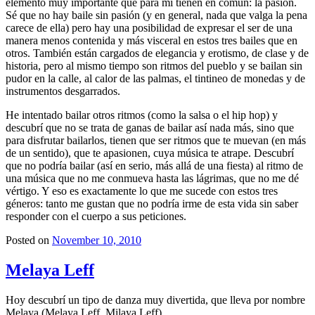
elemento muy importante que para mí tienen en común: la pasión.
Sé que no hay baile sin pasión (y en general, nada que valga la pena
carece de ella) pero hay una posibilidad de expresar el ser de una
manera menos contenida y más visceral en estos tres bailes que en
otros. También están cargados de elegancia y erotismo, de clase y de
historia, pero al mismo tiempo son ritmos del pueblo y se bailan sin
pudor en la calle, al calor de las palmas, el tintineo de monedas y de
instrumentos desgarrados.
He intentado bailar otros ritmos (como la salsa o el hip hop) y
descubrí que no se trata de ganas de bailar así nada más, sino que
para disfrutar bailarlos, tienen que ser ritmos que te muevan (en más
de un sentido), que te apasionen, cuya música te atrape. Descubrí
que no podría bailar (así en serio, más allá de una fiesta) al ritmo de
una música que no me conmueva hasta las lágrimas, que no me dé
vértigo. Y eso es exactamente lo que me sucede con estos tres
géneros: tanto me gustan que no podría irme de esta vida sin saber
responder con el cuerpo a sus peticiones.
Posted on
November 10, 2010
Melaya Leff
Hoy descubrí un tipo de danza muy divertida, que lleva por nombre
Melaya (Melaya Leff, Milaya Leff).