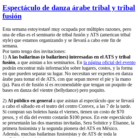
Espectáculo de danza árabe tribal y tribal
fusión
Esta semana estoy/estaré muy ocupada por múltiples razones, pero
una de ellas es el seminario de tribal fusión y ATS (american tribal
style) que estamos organizando y se llevará a cabo este fin de
semana.
Por tanto tengo dos invitaciones:
1)
A las bailarinas (o bailarines) interesadas en el ATS y tribal
fusión
, a que asistan a los seminarios. En
la página oficial del evento
podrán encontrar más información sobre lugares, costos, y la forma
en que pueden separar su lugar. No necesitan ser expertos en danza
árabe para tomar el de ATS, con que sepan mover el pie y la mano
(ja). Para el de fusión sí es recomendable que tengan un poquito de
bases en danza del vientre (bellydance) pero poquito.
2)
Al público en general
a que asistan al espectáculo que se llevará
a cabo el sábado en el teatro del centro Convex, a las 7 de la tarde.
Si compran sus boletos hasta el viernes, tienen un costo de $70
pesos, y el día del evento costarán $100 pesos. En este espectáculo
se presentarán las dos maestras invitadas, Sera Solstice y Elsanne, la
primera fusionista y la segunda pionera del ATS en México.
Además, muchas bailarinas fusionistas y de ATS de toda la