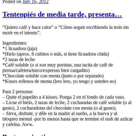
Posted on
July 16, 2012
Tentenpiés de media tarde, presenta…
“Quiero café y hace calor” o “Cómo seguir escribiendo la tesis sin
morir en el intento”.
Ingredientes:
*1 licuadora (jaja)
*Hielo (aprox. 6 cubitos o más, si tiene licuadora chida)
*2 tazas de leche
*Café soluble (o si son muy puristas, una tacita de café de
prensa/cafetera/turco/expresso bien cargadito)
*Chocolate soluble con menta (junto o por separado)
*Kisses rellenos de menta (lero lero, yo tengo y ustedes no)
Para 2 personas
– Quite el papelito a 4 kisses. Ponga 2 en el fondo de cada vaso.
– Licue el hielo, 2 tazas de leche, 2 cucharadas de café soluble (o al
gusto), 2 cucharadotas del chocolate con menta (o al gusto).
– Sirva, disfrute, y déle en la madre al sueño, a la hueva y al
bloqueo mental -por lo menos hasta que se termine el rush de azúcar
y cafeína. Aww.