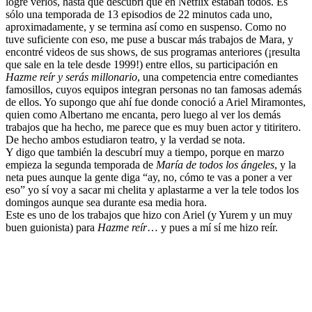
logré verlos, hasta que descubrí que en Netflix estaban todos. Es
sólo una temporada de 13 episodios de 22 minutos cada uno,
aproximadamente, y se termina así como en suspenso. Como no
tuve suficiente con eso, me puse a buscar más trabajos de Mara, y
encontré videos de sus shows, de sus programas anteriores (¡resulta
que sale en la tele desde 1999!) entre ellos, su participación en
Hazme reír y serás millonario
, una competencia entre comediantes
famosillos, cuyos equipos integran personas no tan famosas además
de ellos. Yo supongo que ahí fue donde conoció a Ariel Miramontes,
quien como Albertano me encanta, pero luego al ver los demás
trabajos que ha hecho, me parece que es muy buen actor y titiritero.
De hecho ambos estudiaron teatro, y la verdad se nota.
Y digo que también la descubrí muy a tiempo, porque en marzo
empieza la segunda temporada de
María de todos los ángeles
, y la
neta pues aunque la gente diga “ay, no, cómo te vas a poner a ver
eso” yo sí voy a sacar mi chelita y aplastarme a ver la tele todos los
domingos aunque sea durante esa media hora.
Este es uno de los trabajos que hizo con Ariel (y Yurem y un muy
buen guionista) para
Hazme reír
… y pues a mí sí me hizo reír.