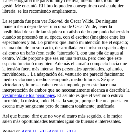
La escenografía me pareció muy creativa, bueno todo, todo me
gustó. Me encantó. El libro lo pueden conseguir en casi cualquier
librería, se los recomiendo ampliamente.
La segunda fue para ver
Salomé
, de Oscar Wilde. De ninguna
manera iba a dejar de ver una obra de Oscar Wilde, tener la
posibilidad de sentir tan siquiera un atisbo de lo que pudo haber sido
cuando se presentó en su época, con el escritor (imagino) entre los
espectadores y tal. Lo primero que llamó mi atención fue el espacio;
es una obra de un solo acto, desarrollada en el mismo espacio -algo
así como un baño (con estilo “aturcado”), con una pila de agua al
centro. Wilde propone que sea en una terraza, pero creo que este
espacio funcionó muy bien. Además el tamaño compacto hacía que
la tensión fuera más intensa, los personajes apretujados, gritando,
moviéndose… La adaptación del vestuario me pareció fascinante:
medio victoriano, medio steampunk, medio futurista. Sé que
victoriano y futurista caben en steampunk, pero este hace una
interpretación de ambos que no necesariamente alcanza a describir la
vestimenta de los personajes
. El asunto es que el vestuario estuvo
increíble, la música, todo. Hasta la sangre, porque fue una puesta en
escena muy sangrienta pero de manera totalmente justificada.
Así que bueno, diré que no voy al teatro más seguido, a lo mejor
salen más oportunidades teatrales igual de buenas e interesantes.
Posted on
April 11, 2013
April 11, 2013