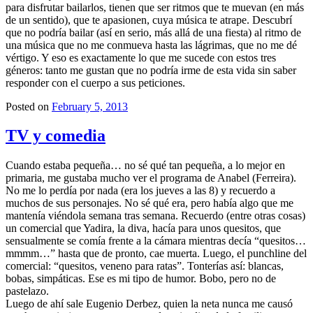
para disfrutar bailarlos, tienen que ser ritmos que te muevan (en más
de un sentido), que te apasionen, cuya música te atrape. Descubrí
que no podría bailar (así en serio, más allá de una fiesta) al ritmo de
una música que no me conmueva hasta las lágrimas, que no me dé
vértigo. Y eso es exactamente lo que me sucede con estos tres
géneros: tanto me gustan que no podría irme de esta vida sin saber
responder con el cuerpo a sus peticiones.
Posted on
February 5, 2013
TV y comedia
Cuando estaba pequeña… no sé qué tan pequeña, a lo mejor en
primaria, me gustaba mucho ver el programa de Anabel (Ferreira).
No me lo perdía por nada (era los jueves a las 8) y recuerdo a
muchos de sus personajes. No sé qué era, pero había algo que me
mantenía viéndola semana tras semana. Recuerdo (entre otras cosas)
un comercial que Yadira, la diva, hacía para unos quesitos, que
sensualmente se comía frente a la cámara mientras decía “quesitos…
mmmm…” hasta que de pronto, cae muerta. Luego, el punchline del
comercial: “quesitos, veneno para ratas”. Tonterías así: blancas,
bobas, simpáticas. Ese es mi tipo de humor. Bobo, pero no de
pastelazo.
Luego de ahí sale Eugenio Derbez, quien la neta nunca me causó