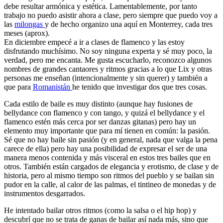
debe resultar armónica y estética. Lamentablemente, por tanto
trabajo no puedo asistir ahora a clase, pero siempre que puedo voy a
las
milongas
y de hecho organizo una aquí en Monterrey, cada tres
meses (aprox).
En diciembre empecé a ir a clases de flamenco y las estoy
disfrutando muchísimo. No soy ninguna experta y sé muy poco, la
verdad, pero me encanta. Me gusta escucharlo, reconozco algunos
nombres de grandes cantaores y ritmos gracias a lo que Lix y otras
personas me enseñan (intencionalmente y sin querer) y también a
que para
Romanistán
he tenido que investigar dos que tres cosas.
Cada estilo de baile es muy distinto (aunque hay fusiones de
bellydance con flamenco y con tango, y quizá el bellydance y el
flamenco estén más cerca por ser danzas gitanas) pero hay un
elemento muy importante que para mí tienen en común: la pasión.
Sé que no hay baile sin pasión (y en general, nada que valga la pena
carece de ella) pero hay una posibilidad de expresar el ser de una
manera menos contenida y más visceral en estos tres bailes que en
otros. También están cargados de elegancia y erotismo, de clase y de
historia, pero al mismo tiempo son ritmos del pueblo y se bailan sin
pudor en la calle, al calor de las palmas, el tintineo de monedas y de
instrumentos desgarrados.
He intentado bailar otros ritmos (como la salsa o el hip hop) y
descubrí que no se trata de ganas de bailar así nada más, sino que