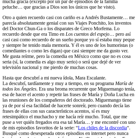
mucha gracia (excepto por un par de episodios de la familia
peluche… que gracias a Dios son los únicos que he visto).
Otro a quien recuerdo casi con cariño es a Andrés Bustamente… me
parecía absolutamente genial con sus Viajes Ponchito, los inventos
del Doctor Chun-Ga o los disparates de Greco Morfema. Lo
recuerdo desde que era Timo en
Los cuentos del espejo
… pero así
casi casi como recuerdo de un sueño porque yo sí estaba muy peque
y siempre he tenido mala memoria. Y él es uno de los humoristas (o
comediantes o como les digan) que casi siempre me da gusto ver.
Me gusta reírme, pero la comedia en México como que no es cosa
seria (sí, la comedia es algo muy serio) o será que dejé de ver
televisión nacional y me pierdo de muchas cosas.
Hasta que descubrí a mi nueva ídola, Mara Escalante.
La descubrí, tardíamente y muy a tiempo, en su programa
María de
todos los Ángeles
. Era una broma recurrente que Miguemango tenía,
esa de hacer el acento y repetir las frases de María y Doña Lucha en
las reuniones de los compañeros del doctorado. Miguemango tiene
ya de por sí esa facilidad de hacerte sonreír, pero cuando decía las
frases de ellas con sus característicos acentos, sí es muy
retesimpático el muchacho y me hacía reír mucho. Total, que me
puse a ver quién fregados era esa tal María… y me encontré con uno
de mis episodios favoritos de la serie: “
Los chiles de la discordia
“.
Busqué como desesperada otros episodios en internet pero nunca