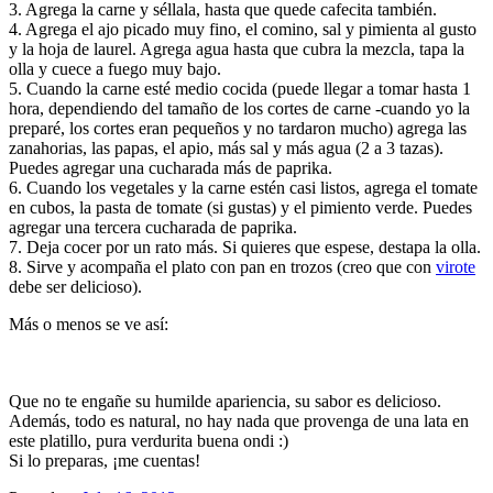
3. Agrega la carne y séllala, hasta que quede cafecita también.
4. Agrega el ajo picado muy fino, el comino, sal y pimienta al gusto
y la hoja de laurel. Agrega agua hasta que cubra la mezcla, tapa la
olla y cuece a fuego muy bajo.
5. Cuando la carne esté medio cocida (puede llegar a tomar hasta 1
hora, dependiendo del tamaño de los cortes de carne -cuando yo la
preparé, los cortes eran pequeños y no tardaron mucho) agrega las
zanahorias, las papas, el apio, más sal y más agua (2 a 3 tazas).
Puedes agregar una cucharada más de paprika.
6. Cuando los vegetales y la carne estén casi listos, agrega el tomate
en cubos, la pasta de tomate (si gustas) y el pimiento verde. Puedes
agregar una tercera cucharada de paprika.
7. Deja cocer por un rato más. Si quieres que espese, destapa la olla.
8. Sirve y acompaña el plato con pan en trozos (creo que con
virote
debe ser delicioso).
Más o menos se ve así:
Que no te engañe su humilde apariencia, su sabor es delicioso.
Además, todo es natural, no hay nada que provenga de una lata en
este platillo, pura verdurita buena ondi :)
Si lo preparas, ¡me cuentas!