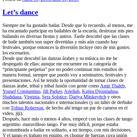
Let’s dance
Siempre me ha gustado bailar. Desde que lo recuerdo, al menos, me
ha encantado participar en bailables de la escuela, destrozar mis pies
bailando en diversas fiestas y antros. Tarde descubrí que las clases
de baile también son super divertidas y más aún cuando hay
festivales, porque entonces la diversión incluye otro de mis gustos:
los escenarios.
Desde que descubrí las danzas árabes y su música no me he
despegado de ellas; aunque me encuentre en la categoría de
“principiante perpetua” por no poder continuar mis estudios de
manera formal, siempre que puedo voy a seminarios, festivales y
presentaciones. Así he tenido la oportunidad de tomar clases de
danzas árabe, tribal y tribal fusión con gente como
Amir Thaleb
,
Yousef Constantino
,
Jill Parker
,
Ariellah
,
Kajira Djoumahna
,
Shahdana
,
Virginia
,
Sera Solstice
,
Dariya Mitskevitch
y otros
muchos talentos nacionales e internacionales (y un taller de derbake
con
Tobias Roberson
, de hecho ahí tengo un par de cameos en el
video, jiji).
Después, hace más o menos 4 años, empecé con las clases de tango
argentino -maravilloso tango. Fue muy difícil, porque estaba
acostumbrada a bailar en solitario, a mi tiempo, con mis decisiones.
Y el tango es trabajo en equipo, es choque de fuerzas cuya unión