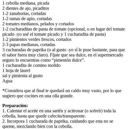
1 cebolla mediana, picada
2 dientes de ajo, picaditos
1-2 zanahorias, cortadas
1-2 ramas de apio, cortadas
2 tomates medianos, pelados y cortados
1-2 cucharaditas de pasta de tomate (opcional, o en lugar del tomate
picado -yo usé el tomate picado y 1 cucharadita de pasta)
1-2 pimientos verdes frescos, cortados
2-3 papas medianas, cortadas
3 cucharadas de paprika (o al gusto -yo sí le puse bastante, para que
el sabor fuera muy claro). Fíjate que sea dulce, en el supermercado
seguro lo encuentras como “pimentón dulce”.
1 cucharadita de comino molido
1 hoja de laurel
sal y pimienta al gusto
Agua
*Considera que al final te quedará un caldo muy vasto, por lo que
sugiero que cocines en una olla grande.
Preparación:
1. Calentar el aceite en una sartén y acitronar (o sofreír) toda la
cebolla, hasta que quede cafecita/transparente.
2. Incorpora 1 cucharada de paprika, cuidando que esta no se
queme, mezclando bien con la cebolla.