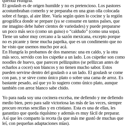
querida Hungría.
El goulash es de origen humilde y no es pretencioso. Los pastores
acostumbraban comerlo y se preparaba en una gran olla colocada
sobre el fuego, al aire libre. Varía según quien lo cocine y la región
geográfica donde se prepare (ya se consume en tantos países, que
me imagino debe haber cientos de variedades) y puede prepararse
un poco más seco (como un guiso) o “caldudo” (como una sopa).
Tiene un sabor muy cercano a la sazón mexicana, excepto porque
no es picante y tiene mucha paprika, que es un condimento que no
he visto que usemos mucho por acá.
En Hungría lo probamos de dos maneras: una en caldo, y la otra
más seco, servido con los csipetke a un lado. Los csipetke son como
noodles de huevo, que parecen pellizquitos (se pellizcan antes de
echarlos a cocer) son blancos y no tienen mucho sabor. Estos
pueden servirse dentro del goulash o a un lado. El goulash se come
con pan, y se sirve como único plato o sobre una cama de arroz. Es
bastante pesado, así que yo lo sugiero como único plato, aunque
también con arroz blanco sabe chido.
Yo para nada soy una cocinera excelsa, me defiendo y me defiendo
medio bien, pero para salir victoriosa las más de las veces, siempre
procuro recetas sencillas y en cristiano. Esta es una de ellas, les
garantizo que queda riquísimo y además es muy fácil de preparar.
Así que les comparto la receta (la que más me gustó de muchas que
leí, con pequeñas adaptaciones mías).