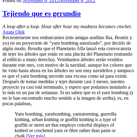
Posted on
November 6, 2012
November 6, 2012
Tejiendo que es gerundio
A loop after a loop. Hour after hour my madness becomes crochet.
Agata Olek
Recientemente nos embarcamos (mis amigas arañitas Ilsa, Beatriz y
yo) en un proyectote de “yarn bombing autorizado”, por decirlo de
algún modo. Resulta que el Planetario Alfa lanzó esta convocatoria
de tejer los árboles que están en una placita del Planetario (entrando
al edificio a mano derecha). Veintitantos árboles serán vestidos
durante este mes, con motivo de la navidad, aunque los colores que
he visto hasta ahora en los árboles no son muy navideños y tampoco
es que el yarn bombing necesite una excusa como tal para existir.
Después de tomar medidas y tejer durante casi 3 meses, nuestro
proyecto ya casi está terminado, y espero que podamos instalarlo a
lo más en un par de semanas. Si no saben que es el yarn bombing (y
no le han encontrado mucho sentido a la imagen de arriba), es, en
pocas palabras,
Yarn bombing, yarnbombing, yarnstorming, guerrilla
knitting, urban knitting or graffiti knitting is a type of
graffiti or street art that employs colorful displays of
knitted or crocheted yarn or fibre rather than paint or
chalk.[
Ver más
]