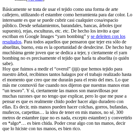
Básicamente se trata de usar el tejido como una forma de arte
callejero, utilizando el estambre como herramienta para dar color. Lo
interesante es que se puede cubrir casi cualquier cosa/espacio
público. Desde señalamientos, barandales, bancas, árboles (por
supuesto), rejas, esculturas, etc. etc. De hecho los invito a que
escriban en Google Images “yarn bombing” y
se deleiten con los
resultados
. Para todos aquellos que pensaron que tejer era sólo de
abuelitas, bueno, esta es la oportunidad de desdecirse. De hecho hay
muchísima gente joven que se dedica a tejer, y ciertamente el yarn
bombing no es precisamente el tejido que haría tu abuelita (o quién
sabe).
Hoy que fuimos a medir el “overol” (jiji) que hemos tejido para
nuestro árbol, recibimos tantos halagos por el trabajo realizado hasta
el momento que creo que me durarán para el resto del mes. Lo que
más me conmovió fue cuando nos dijeron que nuestras manos eran
“un tesoro”. Y sí, ciertamente las manos son maravillosas por
muchas razones que no tengo que explicar, pero lo que me puse a
pensar es que es realmente chido poder hacer algo duradero con
ellas. Es decir, mis manos pueden hacer colchas, gorros, bufandas,
muñecos, carpetitas… la idea de tener en mis manos, no sé, 300
metros de estambre (que no es nada, excepto estambre) y convertirlo
en *algo*… es bien chida. Poder crear algo con tus manos, decir
que lo hiciste con tus manos, es bien rico.